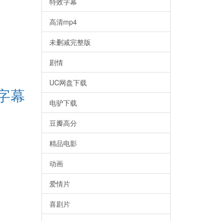
特效字幕
高清mp4
未删减完整版
剧情
UC网盘下载
文字幕
电驴下载
豆瓣高分
精品电影
动画
爱情片
喜剧片