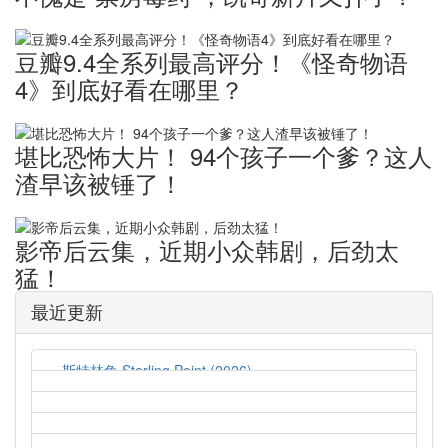
豆瓣9.4全系列最高评分！《怪奇物语
4》到底好看在哪里？
堪比恐怖大片！ ​94个孩子一个爹？这人
渣早该被锤了！
影帝后云集，近期小众韩剧，后劲太
猛！
最近更新
斯特林角 Sterling Point (2026)
2026-08-05
猛尸一家亲 Lockbox (2026)
2026-08-05
孤军突围 Lucky Strike (2026)