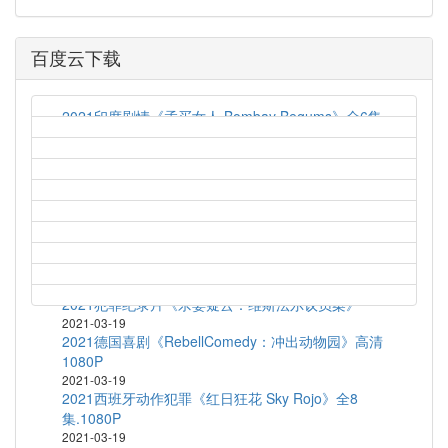
百度云下载
2021印度剧情《孟买女人 Bombay Begums》全6集
2021-03-19
艾伦对决法罗 Allen v. Farrow (2021) S01E04
2021-03-19
2021英国喜剧《梦履冰上 Zero Chill》全10
集.1080P
2021-03-19
2020法国喜剧《乘风破浪的黑哥哥》HD1080P.官方
中字
2021-03-19
2021犯罪纪录片《杀妻疑云：维斯法尔议员案》
2021-03-19
2021德国喜剧《RebellComedy：冲出动物园》高清
1080P
2021-03-19
2021西班牙动作犯罪《红日狂花 Sky Rojo》全8
集.1080P
2021-03-19