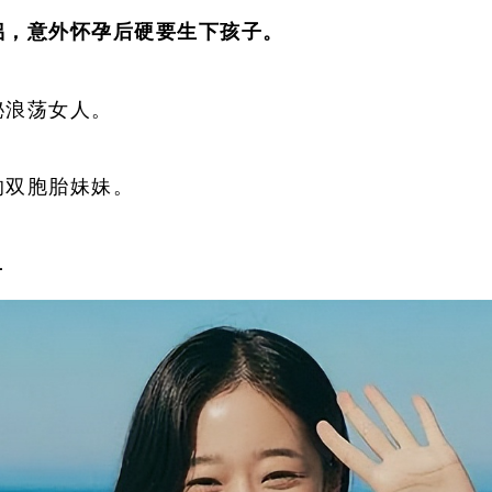
侣，意外怀孕后硬要生下孩子。
秘浪荡女人。
的双胞胎妹妹。
…