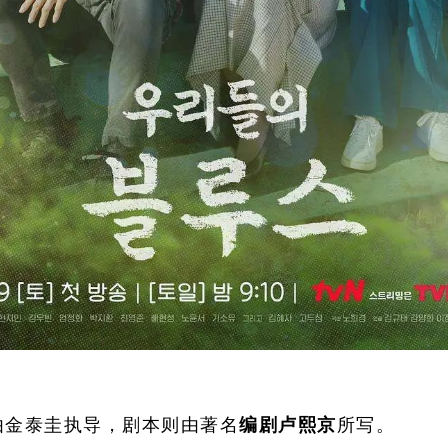
由金泰圭执导，剧本则由著名
所写。
编剧卢熙京