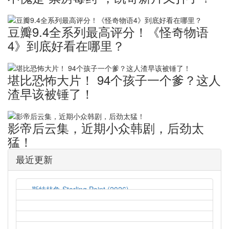
豆瓣9.4全系列最高评分！《怪奇物语
4》到底好看在哪里？
堪比恐怖大片！ ​94个孩子一个爹？这人
渣早该被锤了！
影帝后云集，近期小众韩剧，后劲太
猛！
最近更新
斯特林角 Sterling Point (2026)
2026-08-05
猛尸一家亲 Lockbox (2026)
2026-08-05
孤军突围 Lucky Strike (2026)