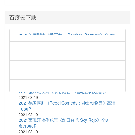
百度云下载
2021印度剧情《孟买女人 Bombay Begums》全6集
2021-03-19
艾伦对决法罗 Allen v. Farrow (2021) S01E04
2021-03-19
2021英国喜剧《梦履冰上 Zero Chill》全10
集.1080P
2021-03-19
2020法国喜剧《乘风破浪的黑哥哥》HD1080P.官方
中字
2021-03-19
2021犯罪纪录片《杀妻疑云：维斯法尔议员案》
2021-03-19
2021德国喜剧《RebellComedy：冲出动物园》高清
1080P
2021-03-19
2021西班牙动作犯罪《红日狂花 Sky Rojo》全8
集.1080P
2021-03-19