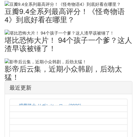
豆瓣9.4全系列最高评分！《怪奇物语
4》到底好看在哪里？
堪比恐怖大片！ ​94个孩子一个爹？这人
渣早该被锤了！
影帝后云集，近期小众韩剧，后劲太
猛！
最近更新
缎带骑士 リボンヒーロー (2026)
2026-08-09
最后孤屋 The Last House (2026)
2026-08-09
斯特林角 Sterling Point (2026)
2026-08-05