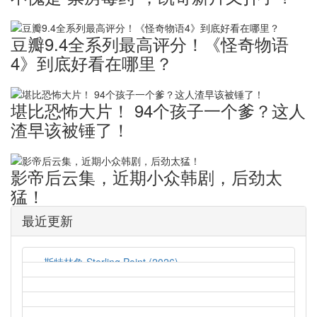
豆瓣9.4全系列最高评分！《怪奇物语
4》到底好看在哪里？
堪比恐怖大片！ ​94个孩子一个爹？这人
渣早该被锤了！
影帝后云集，近期小众韩剧，后劲太
猛！
最近更新
斯特林角 Sterling Point (2026)
2026-08-05
猛尸一家亲 Lockbox (2026)
2026-08-05
孤军突围 Lucky Strike (2026)