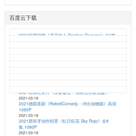
百度云下载
2021印度剧情《孟买女人 Bombay Begums》全6集
2021-03-19
艾伦对决法罗 Allen v. Farrow (2021) S01E04
2021-03-19
2021英国喜剧《梦履冰上 Zero Chill》全10
集.1080P
2021-03-19
2020法国喜剧《乘风破浪的黑哥哥》HD1080P.官方
中字
2021-03-19
2021犯罪纪录片《杀妻疑云：维斯法尔议员案》
2021-03-19
2021德国喜剧《RebellComedy：冲出动物园》高清
1080P
2021-03-19
2021西班牙动作犯罪《红日狂花 Sky Rojo》全8
集.1080P
2021-03-19