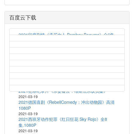
百度云下载
2021印度剧情《孟买女人 Bombay Begums》全6集
2021-03-19
艾伦对决法罗 Allen v. Farrow (2021) S01E04
2021-03-19
2021英国喜剧《梦履冰上 Zero Chill》全10
集.1080P
2021-03-19
2020法国喜剧《乘风破浪的黑哥哥》HD1080P.官方
中字
2021-03-19
2021犯罪纪录片《杀妻疑云：维斯法尔议员案》
2021-03-19
2021德国喜剧《RebellComedy：冲出动物园》高清
1080P
2021-03-19
2021西班牙动作犯罪《红日狂花 Sky Rojo》全8
集.1080P
2021-03-19