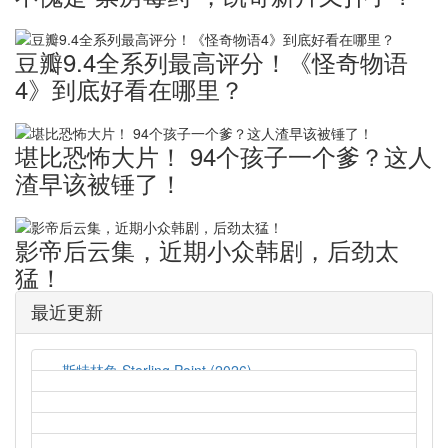
豆瓣9.4全系列最高评分！《怪奇物语
4》到底好看在哪里？
堪比恐怖大片！ ​94个孩子一个爹？这人
渣早该被锤了！
影帝后云集，近期小众韩剧，后劲太
猛！
最近更新
斯特林角 Sterling Point (2026)
2026-08-05
猛尸一家亲 Lockbox (2026)
2026-08-05
孤军突围 Lucky Strike (2026)