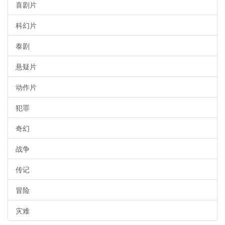
喜剧片
科幻片
泰剧
悬疑片
动作片
犯罪
奇幻
战争
传记
冒险
灾难